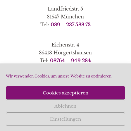
Landfriedstr. 5
81547 München
Tel:
089 – 237 588 73
Eichenstr. 4
85413 Hörgertshausen
Tel:
08764 – 949 284
Wir verwenden Cookies, um unsere Website zu optimieren.
Home
|
Schwerpunkte
|
Methoden
|
Partner-Links
Cookies akzeptieren
|
|
Datenschutz
Impressum
Cookie-Richtlinie
Ablehnen
(EU)
Einstellungen
© 2026 Gudrun Kühner